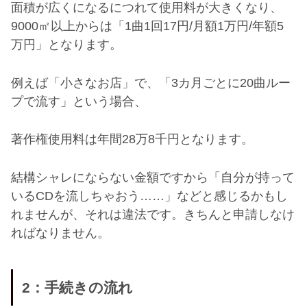
面積が広くになるにつれて使用料が大きくなり、
9000
㎡以上からは「
1
曲
1
回
17
円
/
月額
1
万円
/
年額
5
万円」となります。
例えば「小さなお店」で、「
3
カ月ごとに
20
曲ルー
プで流す」という場合、
著作権使用料は年間
28
万
8
千円となります。
結構シャレにならない金額ですから「自分が持って
いる
CD
を流しちゃおう
……
」などと感じるかもし
れませんが、それは違法です。きちんと申請しなけ
ればなりません。
2
：手続きの流れ