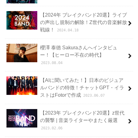
【2024年 ブレイクバンド20選】ライブ
の声出し規制の解除！Z世代の音楽解放
戦線！
2024.04.18
櫻澤 泰徳 Sakuraさんへインタビュ
ー！【ヒーロー不在の時代】
2023.08.04
【AIに聞いてみた！】日本のビジュア
ルバンドの特徴！チャットGPT・イラ
ストはFotorで作成
2023.06.07
【2023年 ブレイクバンド20選】z世代
の襲撃 | 音楽ライターやまたく厳選
2023.02.06