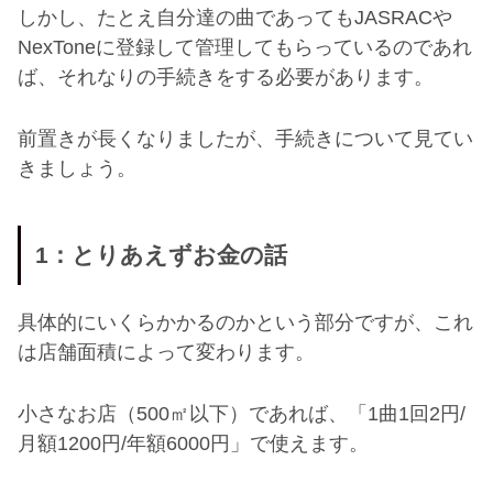
しかし、たとえ自分達の曲であっても
JASRAC
や
NexTone
に登録して管理してもらっているのであれ
ば、それなりの手続きをする必要があります。
前置きが長くなりましたが、手続きについて見てい
きましょう。
1
：とりあえずお金の話
具体的にいくらかかるのかという部分ですが、これ
は店舗面積によって変わります。
小さなお店（
500
㎡以下）であれば、「
1
曲
1
回
2
円
/
月額
1200
円
/
年額
6000
円」で使えます。