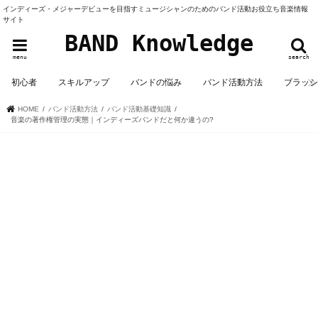
インディーズ・メジャーデビューを目指すミュージシャンのためのバンド活動お役立ち音楽情報
サイト
BAND Knowledge
menu
search
初心者
スキルアップ
バンドの悩み
バンド活動方法
ブラッ
HOME
バンド活動方法
バンド活動基礎知識
音楽の著作権管理の実態｜インディーズバンドだと何か違うの?