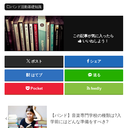
バンド活動基礎知識
この記事が気に入ったら
いいねしよう！
ポスト
シェア
はてブ
送る
Pocket
feedly
【バンド】音楽専門学校の種類は?入
学前にはどんな準備をすべき?