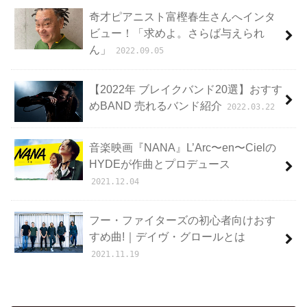
奇才ピアニスト富樫春生さんへインタ
ビュー！「求めよ。さらば与えられ
ん」
2022.09.05
【2022年 ブレイクバンド20選】おすす
めBAND 売れるバンド紹介
2022.03.22
音楽映画『NANA』L’Arc〜en〜Cielの
HYDEが作曲とプロデュース
2021.12.04
フー・ファイターズの初心者向けおす
すめ曲!｜デイヴ・グロールとは
2021.11.19