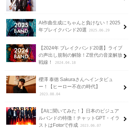
AI作曲生成にちゃんと負けない！2025
年ブレイクバンド20選
2025.06.29
【2024年 ブレイクバンド20選】ライブ
の声出し規制の解除！Z世代の音楽解放
戦線！
2024.04.18
櫻澤 泰徳 Sakuraさんへインタビュ
ー！【ヒーロー不在の時代】
2023.08.04
【AIに聞いてみた！】日本のビジュア
ルバンドの特徴！チャットGPT・イラ
ストはFotorで作成
2023.06.07