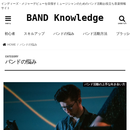
インディーズ・メジャーデビューを目指すミュージシャンのためのバンド活動お役立ち音楽情報
サイト
BAND Knowledge
menu
search
初心者
スキルアップ
バンドの悩み
バンド活動方法
ブラッ
HOME
バンドの悩み
バンドの悩み
バンド活動の上手な向き合い方