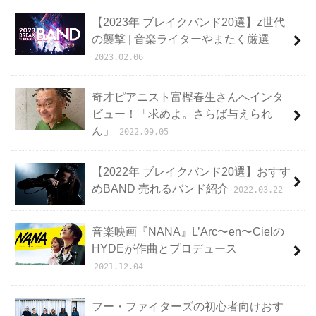
【2023年 ブレイクバンド20選】z世代
の襲撃 | 音楽ライターやまたく厳選
2023.02.06
奇才ピアニスト富樫春生さんへインタ
ビュー！「求めよ。さらば与えられ
ん」
2022.09.05
【2022年 ブレイクバンド20選】おすす
めBAND 売れるバンド紹介
2022.03.22
音楽映画『NANA』L’Arc〜en〜Cielの
HYDEが作曲とプロデュース
2021.12.04
フー・ファイターズの初心者向けおす