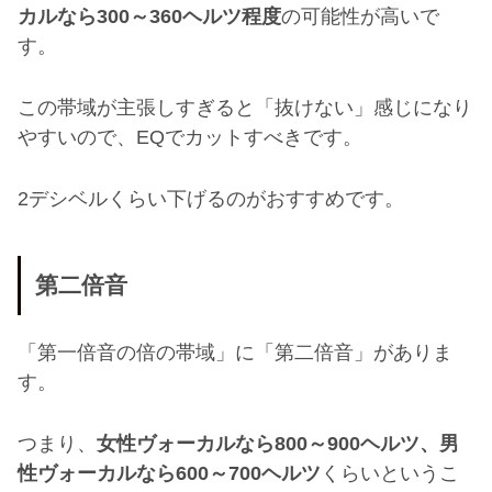
カルなら
300
～
360
ヘルツ程度
の可能性が高いで
す。
この帯域が主張しすぎると「抜けない」感じになり
やすいので、
EQ
でカットすべきです。
2
デシベルくらい下げるのがおすすめです。
第二倍音
「第一倍音の倍の帯域」に「第二倍音」がありま
す。
つまり、
女性ヴォーカルなら
800
～
900
ヘルツ、男
性ヴォーカルなら
600
～
700
ヘルツ
くらいというこ