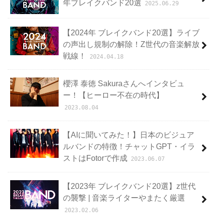
年ブレイクバンド20選
2025.06.29
【2024年 ブレイクバンド20選】ライブ
の声出し規制の解除！Z世代の音楽解放
戦線！
2024.04.18
櫻澤 泰徳 Sakuraさんへインタビュ
ー！【ヒーロー不在の時代】
2023.08.04
【AIに聞いてみた！】日本のビジュア
ルバンドの特徴！チャットGPT・イラ
ストはFotorで作成
2023.06.07
【2023年 ブレイクバンド20選】z世代
の襲撃 | 音楽ライターやまたく厳選
2023.02.06