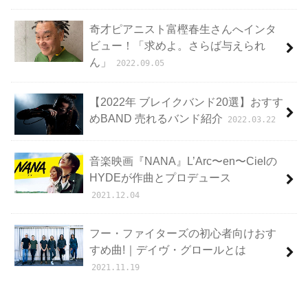
奇才ピアニスト富樫春生さんへインタ
ビュー！「求めよ。さらば与えられ
ん」
2022.09.05
【2022年 ブレイクバンド20選】おすす
めBAND 売れるバンド紹介
2022.03.22
音楽映画『NANA』L’Arc〜en〜Cielの
HYDEが作曲とプロデュース
2021.12.04
フー・ファイターズの初心者向けおす
すめ曲!｜デイヴ・グロールとは
2021.11.19