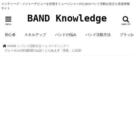
インディーズ・メジャーデビューを目指すミュージシャンのためのバンド活動お役立ち音楽情報
サイト
BAND Knowledge
menu
search
初心者
スキルアップ
バンドの悩み
バンド活動方法
ブラッ
HOME
バンド活動方法
レコーディング
ヴォーカルのEQ処理のお話｜とりあえず「倍音」に注目!