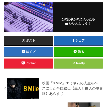
この記事が気に入ったら
いいねしよう！
ポスト
シェア
はてブ
送る
Pocket
feedly
映画『8 Mile』エミネムの人生をベー
スにした半自叙伝【黒人と白人の境界
線】あらすじ