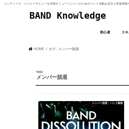
インディーズ・メジャーデビューを目指すミュージシャンのためのバンド活動お役立ち音楽情報
BAND Knowledge
初心者
スキ
バン
ボーカ
ギター/
ドラム
作曲/
オリ
エフェ
音作
HOME
タグ : メンバー脱退
メンバー脱退
メンバー脱退・バンド解散