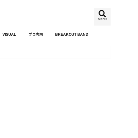
search
VISUAL
プロ志向
BREAKOUT BAND
BREAKOUT BAND
SHIBU ROCK-Nst