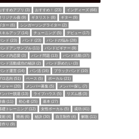
おすすめアプリ
(3)
おすすめ！
(23)
インディーズ
(68)
オリジナル曲
(9)
ギタリスト
(8)
ギター
(9)
ギター
(6)
シンガーソングライター
(2)
スキルアップ
(14)
チューニング
(5)
デビュー
(17)
バンド
(23)
バンド
(23)
バンドの悩み
(28)
バンドアンサンブル
(11)
バンドビギナー
(9)
バンド内恋愛
(3)
バンド問題
(13)
バンド活動
(37)
バンド活動成功の秘訣
(2)
バンド辞めたい
(3)
バンド運営
(14)
バン活
(16)
ブラックバンド
(10)
プロ志向
(51)
ベース
(5)
ボーカル
(21)
メジャー
(20)
メンバー募集
(5)
メンバー探し
(7)
メンバー脱退
(13)
ライブハウス
(5)
リズム感
(3)
作曲
(11)
初心者
(25)
基本
(27)
基礎トレーニング
(12)
女性ボーカル
(5)
成功
(41)
技術
(4)
映画
(6)
秘訣
(30)
自主制作
(4)
解散
(11)
音作り
(9)