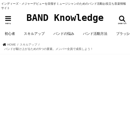
インディーズ・メジャーデビューを目指すミュージシャンのためのバンド活動お役立ち音楽情報
サイト
BAND Knowledge
menu
search
初心者
スキルアップ
バンドの悩み
バンド活動方法
ブラッ
HOME
スキルアップ
バンドが駆け上がるための5つの要素。メンバー全員で成長しよう！