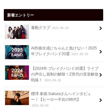
新着エントリー
暴動クラブ
2025.06.29
AI作曲生成にちゃんと負けない！2025
年ブレイクバンド20選
2025.06.29
【2024年 ブレイクバンド20選】ライブ
の声出し規制の解除！Z世代の音楽解放
戦線！
2024.04.18
櫻澤 泰徳 Sakuraさんへインタビュ
ー！【ヒーロー不在の時代】
2023.08.04