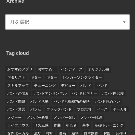
Archive
Tag cloud
おすすめアプリ
おすすめ！
インディーズ
オリジナル曲
ギタリスト
ギター
ギター
シンガーソングライター
スキルアップ
チューニング
デビュー
バンド
バンド
バンドの悩み
バンドアンサンブル
バンドビギナー
バンド内恋愛
バンド問題
バンド活動
バンド活動成功の秘訣
バンド辞めたい
バンド運営
バン活
ブラックバンド
プロ志向
ベース
ボーカル
メジャー
メンバー募集
メンバー探し
メンバー脱退
ライブハウス
リズム感
作曲
初心者
基本
基礎トレーニング
女性ボーカル
成功
技術
映画
秘訣
自主制作
解散
音作り