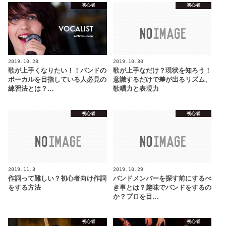
初心者
初心者
2019.10.28
2019.10.30
歌が上手くなりたい！！バンドの
歌が上手なだけ？現状を知ろう！
ボーカルを目指している人必見の
意識するだけで差が出るリズム、
練習法とは？…
歌唱力と表現力
初心者
初心者
2019.11.3
2019.10.29
作詞って難しい？初心者向け作詞
バンドメンバーを探す前にするべ
をする方法
き事とは？趣味でバンドをするの
か？プロを目…
初心者
初心者