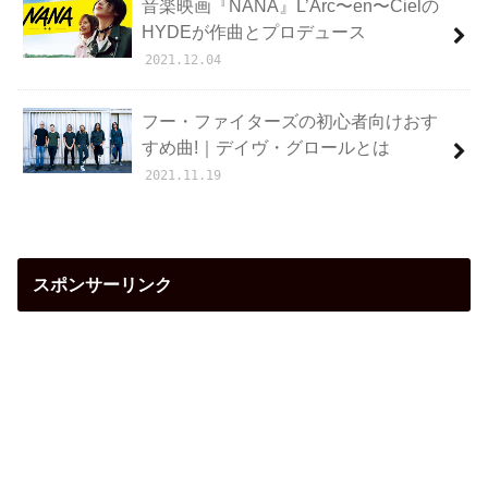
音楽映画『NANA』L’Arc〜en〜Cielの
HYDEが作曲とプロデュース
2021.12.04
フー・ファイターズの初心者向けおす
すめ曲!｜デイヴ・グロールとは
2021.11.19
スポンサーリンク