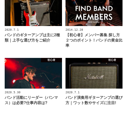
2020.7.1
2014.12.28
バンドのギターアンプは主に2種
【初心者】メンバー募集 探し方
類｜上手な選び方をご紹介
２つのポイント！バンドの黄金比
率
初心者
初心者
2020.5.30
2020.7.1
バンド活動にリーダー（バンマ
バンド演奏用ギターアンプの選び
ス）は必要?仕事内容は?
方｜ワット数やサイズに注目!