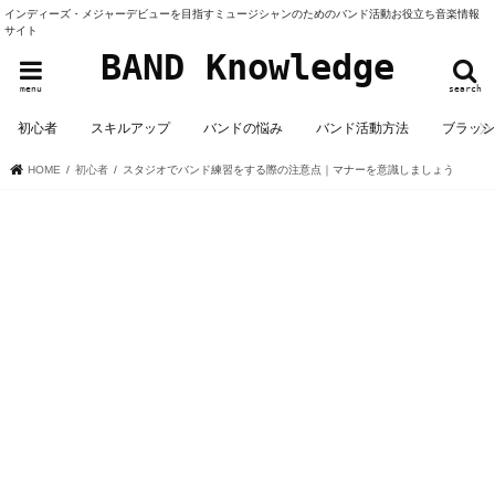
インディーズ・メジャーデビューを目指すミュージシャンのためのバンド活動お役立ち音楽情報
サイト
BAND Knowledge
menu
search
初心者
スキルアップ
バンドの悩み
バンド活動方法
ブラッ
HOME
初心者
スタジオでバンド練習をする際の注意点｜マナーを意識しましょう