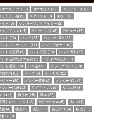
おすすめアプリ
(3)
おすすめ！
(23)
インディーズ
(68)
オリジナル曲
(9)
ギタリスト
(8)
ギター
(9)
ギター
(6)
シンガーソングライター
(2)
スキルアップ
(14)
チューニング
(5)
デビュー
(17)
バンド
(23)
バンド
(23)
バンドの悩み
(28)
バンドアンサンブル
(11)
バンドビギナー
(9)
バンド内恋愛
(3)
バンド問題
(13)
バンド活動
(37)
バンド活動成功の秘訣
(2)
バンド辞めたい
(3)
バンド運営
(14)
バン活
(16)
ブラックバンド
(10)
プロ志向
(51)
ベース
(5)
ボーカル
(21)
メジャー
(20)
メンバー募集
(5)
メンバー探し
(7)
メンバー脱退
(13)
ライブハウス
(5)
リズム感
(3)
作曲
(11)
初心者
(25)
基本
(27)
基礎トレーニング
(12)
女性ボーカル
(5)
成功
(41)
技術
(4)
映画
(6)
秘訣
(30)
自主制作
(4)
解散
(11)
音作り
(9)