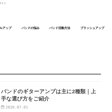
サイト
ルアップ
バンドの悩み
バンド活動方法
ブラッシュアップ
ドアンサンブル
ル/Vocal
Guitar
/Drum
compose
ジナル曲作り
クター/Effector
り
メンバー脱退・バンド解散
ブラックバンド
バンドと恋愛
バンド活動の上手な向き合い方
バンド活動基礎知識
ライブ/LIVE
ライブハウス
SNS
WEB SITE
自主制作
レコーディング
オーディション
DESIGN
おすすめアプリ
MV・PV映像
バンドMV・PV 映像制作
BEAUTIFUL
BOOK
FASHION
HEALTH
MOTIVATION
MOVIE
MUSIC
カルチャー
プロ志向
バンドのギターアンプは主に2種類｜上
手な選び方をご紹介
2020.07.01