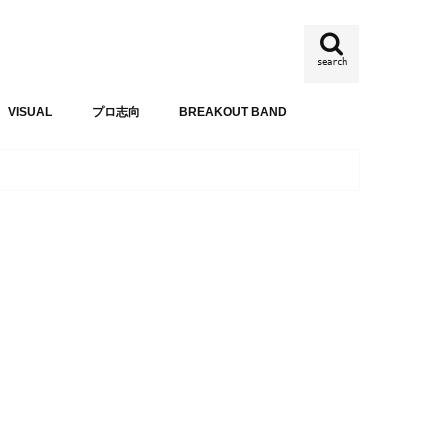
search
VISUAL
プロ志向
BREAKOUT BAND
BREAKOUT BAND
SHIBU ROCK-Nst