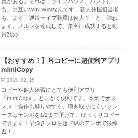
員がある」それは、ライブハウス、バンドに
も、お互いWIN WINなんです！新人発掘担当者
も、まず「通常ライブ動員は何人？」と、訪ね
ます。ノルマを達成して、集客に成功すると動
員数の…
【おすすめ！】耳コピーに超便利アプリ
mimiCopy
2015.02.15
コピーや個人練習にとても便利アプリ
「mimiCopy 」とにかく便利です。本気でオス
スメ！操作も解りやすく、聴き取りにくいフレ
ーズはテンポを1/2まで下げて、ゆっくりコピー
できます！早弾きソロを超ド級のテンポで猛練
習！…