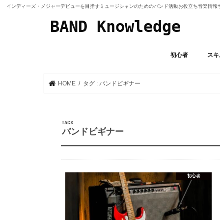
インディーズ・メジャーデビューを目指すミュージシャンのためのバンド活動お役立ち音楽情報
BAND Knowledge
初心者
スキ
バン
ボーカ
ギター/
ドラム
作曲/
オリ
エフェ
音作
HOME
タグ : バンドビギナー
バンドビギナー
初心者