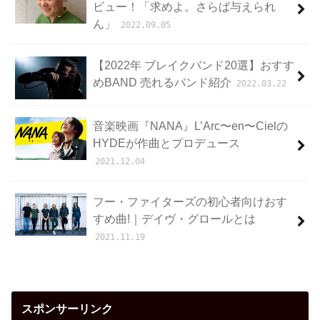
ビュー！「求めよ。さらば与えられ
ん」
2022.09.05
【2022年 ブレイクバンド20選】おすす
めBAND 売れるバンド紹介
2022.03.22
音楽映画『NANA』L’Arc〜en〜Cielの
HYDEが作曲とプロデュース
2021.12.04
フー・ファイターズの初心者向けおす
すめ曲!｜デイヴ・グロールとは
2021.11.19
スポンサーリンク