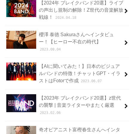
【2024年 ブレイクバンド20選】ライブ
の声出し規制の解除！Z世代の音楽解放
戦線！
2024.04.18
櫻澤 泰徳 Sakuraさんへインタビュ
ー！【ヒーロー不在の時代】
2023.08.04
【AIに聞いてみた！】日本のビジュア
ルバンドの特徴！チャットGPT・イラ
ストはFotorで作成
2023.06.07
【2023年 ブレイクバンド20選】z世代
の襲撃 | 音楽ライターやまたく厳選
2023.02.06
奇才ピアニスト富樫春生さんへインタ