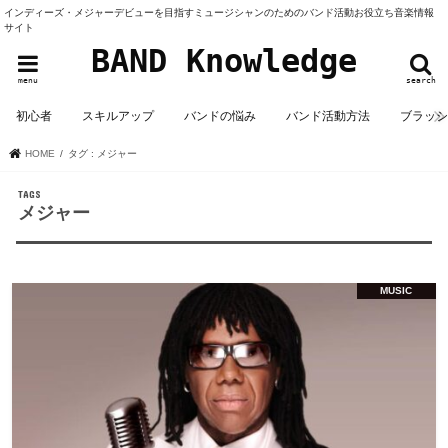
インディーズ・メジャーデビューを目指すミュージシャンのためのバンド活動お役立ち音楽情報
サイト
BAND Knowledge
menu
search
初心者
スキルアップ
バンドの悩み
バンド活動方法
ブラッ
HOME
タグ : メジャー
メジャー
MUSIC