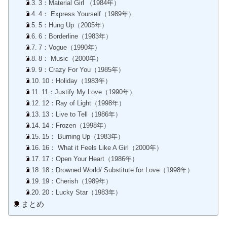
3：Material Girl （1984年）
4： Express Yourself（1989年）
5：Hung Up（2005年）
6：Borderline（1983年）
7：Vogue（1990年）
8： Music（2000年）
9：Crazy For You（1985年）
10：Holiday（1983年）
11：Justify My Love（1990年）
12：Ray of Light（1998年）
13：Live to Tell（1986年）
14：Frozen（1998年）
15： Burning Up（1983年）
16： What it Feels Like A Girl（2000年）
17：Open Your Heart（1986年）
18：Drowned World/ Substitute for Love（1998年）
19：Cherish（1989年）
20：Lucky Star（1983年）
まとめ