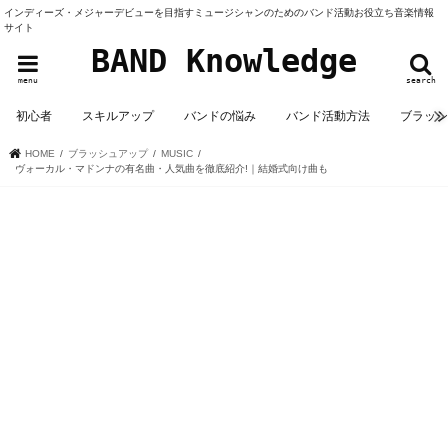
インディーズ・メジャーデビューを目指すミュージシャンのためのバンド活動お役立ち音楽情報
サイト
BAND Knowledge
menu
search
初心者
スキルアップ
バンドの悩み
バンド活動方法
ブラッ
HOME
ブラッシュアップ
MUSIC
ヴォーカル・マドンナの有名曲・人気曲を徹底紹介!｜結婚式向け曲も