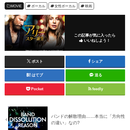
MOVIE
ボーカル
女性ボーカル
映画
この記事が気に入ったら
いいねしよう！
ポスト
シェア
はてブ
送る
Pocket
feedly
バンドの解散理由……本当に「方向性
の違い」なの?