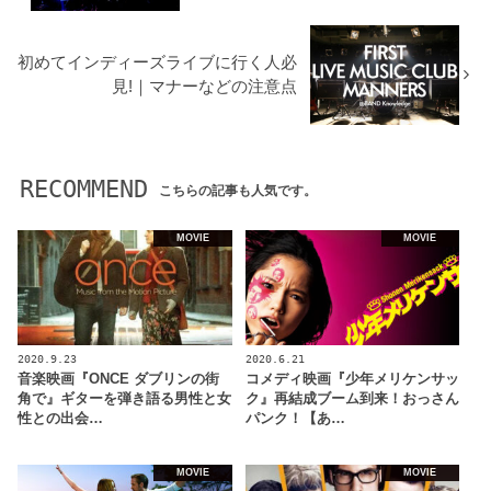
初めてインディーズライブに行く人必
見!｜マナーなどの注意点
RECOMMEND
こちらの記事も人気です。
MOVIE
MOVIE
2020.9.23
2020.6.21
音楽映画『ONCE ダブリンの街
コメディ映画『少年メリケンサッ
角で』ギターを弾き語る男性と女
ク』再結成ブーム到来！おっさん
性との出会…
パンク！【あ…
MOVIE
MOVIE