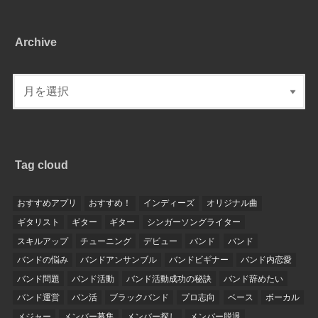
Archive
Tag cloud
おすすめアプリ
おすすめ！
インディーズ
オリジナル曲
ギタリスト
ギター
ギター
シンガーソングライター
スキルアップ
チューニング
デビュー
バンド
バンド
バンドの悩み
バンドアンサンブル
バンドビギナー
バンド内恋愛
バンド問題
バンド活動
バンド活動成功の秘訣
バンド辞めたい
バンド運営
バン活
ブラックバンド
プロ志向
ベース
ボーカル
メジャー
メンバー募集
メンバー探し
メンバー脱退