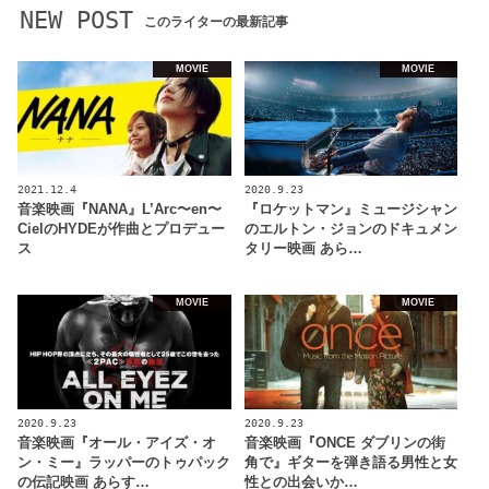
NEW POST
このライターの最新記事
MOVIE
MOVIE
2021.12.4
2020.9.23
音楽映画『NANA』L’Arc〜en〜
『ロケットマン』ミュージシャン
CielのHYDEが作曲とプロデュー
のエルトン・ジョンのドキュメン
ス
タリー映画 あら…
MOVIE
MOVIE
2020.9.23
2020.9.23
音楽映画『オール・アイズ・オ
音楽映画『ONCE ダブリンの街
ン・ミー』ラッパーのトゥパック
角で』ギターを弾き語る男性と女
の伝記映画 あらす…
性との出会いか…