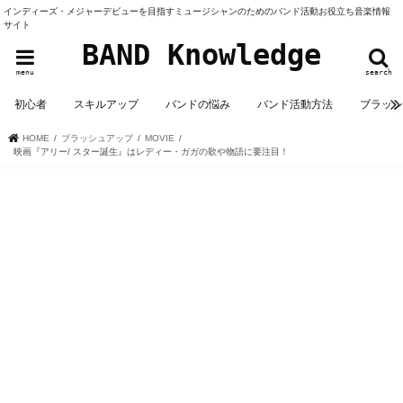
インディーズ・メジャーデビューを目指すミュージシャンのためのバンド活動お役立ち音楽情報
サイト
BAND Knowledge
menu
search
初心者
スキルアップ
バンドの悩み
バンド活動方法
ブラッ
HOME
ブラッシュアップ
MOVIE
映画『アリー/ スター誕生』はレディー・ガガの歌や物語に要注目！