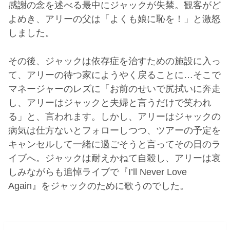
感謝の念を述べる最中にジャックが失禁。観客がど
よめき、アリーの父は「よくも娘に恥を！」と激怒
しました。
その後、ジャックは依存症を治すための施設に入っ
て、アリーの待つ家にようやく戻ることに…そこで
マネージャーのレズに「お前のせいで尻拭いに奔走
し、アリーはジャックと夫婦と言うだけで笑われ
る」と、言われます。しかし、アリーはジャックの
病気は仕方ないとフォローしつつ、ツアーの予定を
キャンセルして一緒に過ごそうと言ってその日のラ
イブへ。ジャックは耐えかねて自殺し、アリーは哀
しみながらも追悼ライブで『I’ll Never Love
Again』をジャックのために歌うのでした。