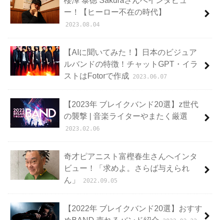
櫻澤 泰徳 Sakuraさんへインタビュ
ー！【ヒーロー不在の時代】
2023.08.04
【AIに聞いてみた！】日本のビジュア
ルバンドの特徴！チャットGPT・イラ
ストはFotorで作成
2023.06.07
【2023年 ブレイクバンド20選】z世代
の襲撃 | 音楽ライターやまたく厳選
2023.02.06
奇才ピアニスト富樫春生さんへインタ
ビュー！「求めよ。さらば与えられ
ん」
2022.09.05
【2022年 ブレイクバンド20選】おすす
めBAND 売れるバンド紹介