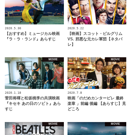
2020.5.30
2020.5.22
【おすすめ】ミュージカル映画
【映画】スコット・ピルグリム
『ラ・ラ・ランド』あらすじ
VS. 邪悪な元カレ軍団【ネタバ
レ】
MOVIE
MOVIE
2020.1.18
2020.7.8
菅田将暉と松坂桃李の共演映画
映画「のだめカンタービレ 最終
『キセキ あの日のソビト』あら
楽章 」前編 後編 【あらすじ】見
すじ
どころ
MOVIE
MOVIE